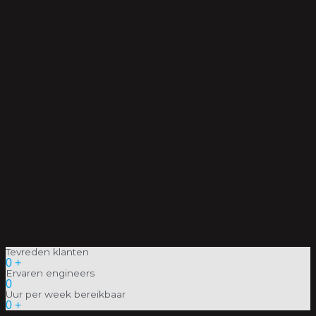
Tevreden klanten
0
+
Ervaren engineers
0
Uur per week bereikbaar
0
+